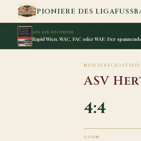
Zum Inhalt springen
PIONIERE DES LIGAFUSSB
AUS DER BUCHREIHE
Rapid Wien, WAC, FAC oder WAF: Der spannende 
MEISTERSCHAFTSSPIEL
ASV Her
4:4
DATUM