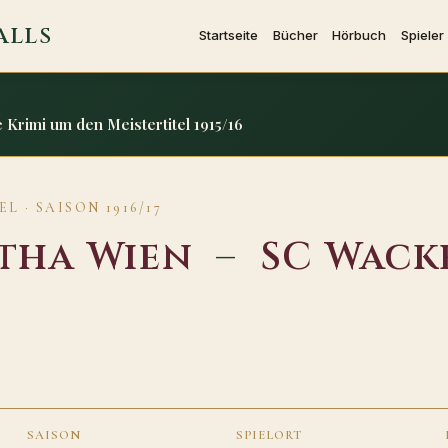
ALLS
Startseite
Bücher
Hörbuch
Spieler
Krimi um den Meistertitel 1915/16
 · SAISON 1916/17
tha Wien
–
SC Wack
SAISON
SPIELORT