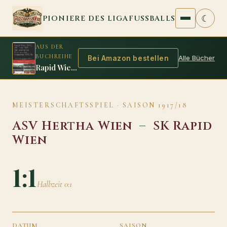
Zum Inhalt springen
☾
PIONIERE DES LIGAFUSSBALLS
AUS DER
BUCHREIHE
Alle Bücher
Bei Amazon bestellen
Rapid Wien, WAC, FAC oder WAF: Der spannende Krimi um den Meistertitel 1915/16
MEISTERSCHAFTSSPIEL · SAISON 1917/18
ASV Hertha Wien
–
SK Rapid
Wien
1:1
Halbzeit 0:1
DATUM
SAISON