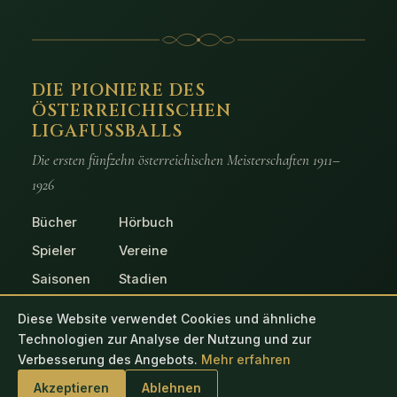
DIE PIONIERE DES
ÖSTERREICHISCHEN
LIGAFUSSBALLS
Die ersten fünfzehn österreichischen Meisterschaften 1911–
1926
Bücher
Hörbuch
Spieler
Vereine
Saisonen
Stadien
Spiele
Fotos
Diese Website verwendet Cookies und ähnliche
Technologien zur Analyse der Nutzung und zur
Verbesserung des Angebots.
Mehr erfahren
© 2026 Die Pioniere des österreichischen Ligafussballs
Akzeptieren
Ablehnen
Impressum
Datenschutz