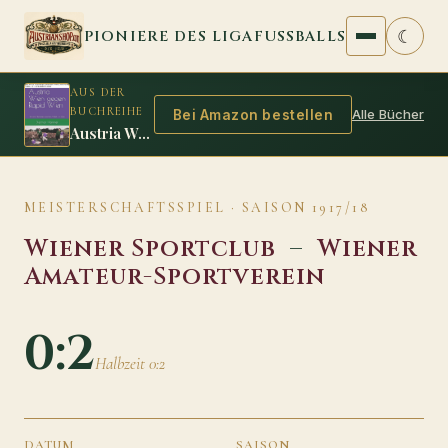
Zum Inhalt springen
☾
PIONIERE DES LIGAFUSSBALLS
AUS DER
BUCHREIHE
Alle Bücher
Bei Amazon bestellen
Austria Wien gegen Rapid Wien
MEISTERSCHAFTSSPIEL · SAISON 1917/18
Wiener Sportclub
–
Wiener
Amateur-Sportverein
0:2
Halbzeit 0:2
DATUM
SAISON