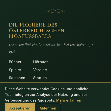
DIE PIONIERE DES
ÖSTERREICHISCHEN
LIGAFUSSBALLS
Die ersten fünfzehn österreichischen Meisterschaften 1911–
1926
Bücher
Hörbuch
Spieler
Vereine
Saisonen
Stadien
Spiele
Fotos
Diese Website verwendet Cookies und ähnliche
Technologien zur Analyse der Nutzung und zur
Verbesserung des Angebots.
Mehr erfahren
© 2026 Die Pioniere des österreichischen Ligafussballs
Akzeptieren
Ablehnen
Impressum
Datenschutz