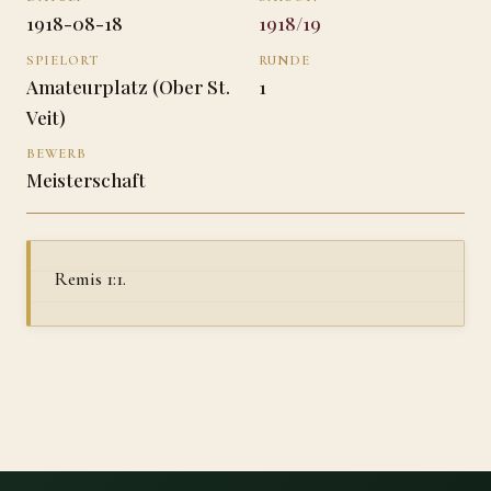
1918-08-18
1918/19
SPIELORT
RUNDE
Amateurplatz (Ober St.
1
Veit)
BEWERB
Meisterschaft
Remis 1:1.