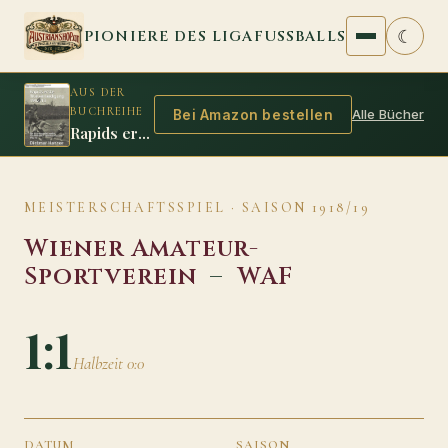
Zum Inhalt springen
☾
PIONIERE DES LIGAFUSSBALLS
AUS DER
BUCHREIHE
Alle Bücher
Bei Amazon bestellen
Rapids erste Titelverteidigung 1912/13
MEISTERSCHAFTSSPIEL · SAISON 1918/19
Wiener Amateur-
Sportverein
–
WAF
1:1
Halbzeit 0:0
DATUM
SAISON