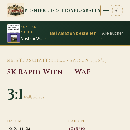
Zum Inhalt springen
☾
PIONIERE DES LIGAFUSSBALLS
AUS DER
BUCHREIHE
Alle Bücher
Bei Amazon bestellen
Austria Wien: Der erste violette Titel
MEISTERSCHAFTSSPIEL · SAISON 1918/19
SK Rapid Wien
–
WAF
3:1
Halbzeit 1:0
DATUM
SAISON
1918-11-24
1918/19