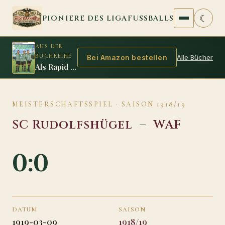
Zum Inhalt springen
☾
PIONIERE DES LIGAFUSSBALLS
AUS DER
BUCHREIHE
Alle Bücher
Bei Amazon bestellen
Als Rapid zum ersten Mal Meister wurde
MEISTERSCHAFTSSPIEL · SAISON 1918/19
SC Rudolfshügel
–
WAF
0:0
DATUM
SAISON
1919-03-09
1918/19