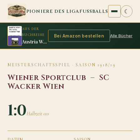
Zum Inhalt springen
☾
PIONIERE DES LIGAFUSSBALLS
AUS DER
BUCHREIHE
Alle Bücher
Bei Amazon bestellen
Austria Wien: Der erste violette Titel
MEISTERSCHAFTSSPIEL · SAISON 1918/19
Wiener Sportclub
–
SC
Wacker Wien
1:0
Halbzeit 0:0
DATUM
SAISON