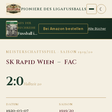
Zum Inhalt springen
☾
PIONIERE DES LIGAFUSSBALLS
AUS DER
BUCHREIHE
Alle Bücher
Bei Amazon bestellen
Fussball im Ersten Weltkrieg
MEISTERSCHAFTSSPIEL · SAISON 1919/20
SK Rapid Wien
–
FAC
2:0
Halbzeit 2:0
DATUM
SAISON
1920-03-07
1919/20