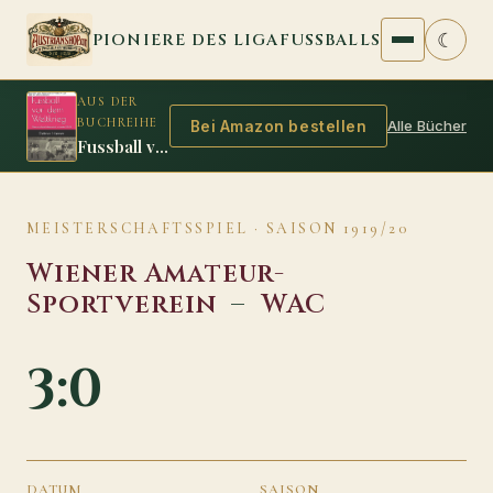
Zum Inhalt springen
☾
PIONIERE DES LIGAFUSSBALLS
AUS DER
BUCHREIHE
Alle Bücher
Bei Amazon bestellen
Fussball vor dem Weltkrieg
MEISTERSCHAFTSSPIEL · SAISON 1919/20
Wiener Amateur-
Sportverein
–
WAC
3:0
DATUM
SAISON