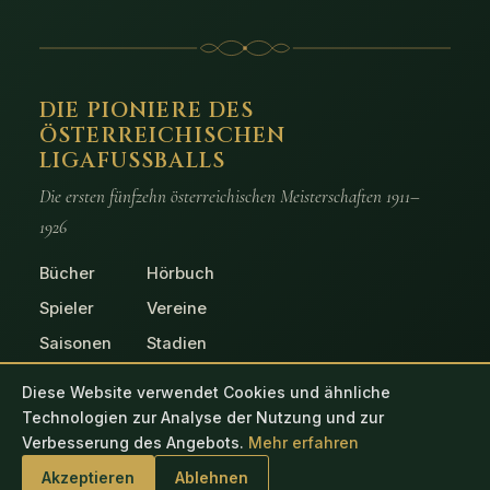
DIE PIONIERE DES
ÖSTERREICHISCHEN
LIGAFUSSBALLS
Die ersten fünfzehn österreichischen Meisterschaften 1911–
1926
Bücher
Hörbuch
Spieler
Vereine
Saisonen
Stadien
Spiele
Fotos
Diese Website verwendet Cookies und ähnliche
Technologien zur Analyse der Nutzung und zur
Verbesserung des Angebots.
Mehr erfahren
© 2026 Die Pioniere des österreichischen Ligafussballs
Akzeptieren
Ablehnen
Impressum
Datenschutz