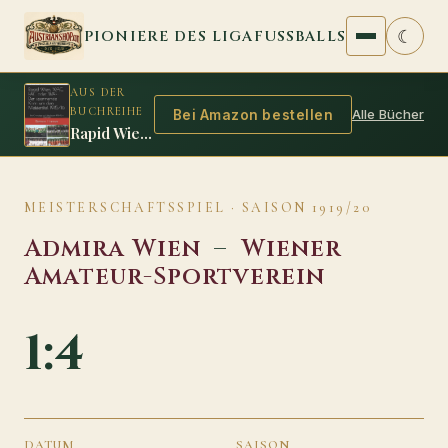
Zum Inhalt springen
☾
PIONIERE DES LIGAFUSSBALLS
AUS DER
BUCHREIHE
Alle Bücher
Bei Amazon bestellen
Rapid Wien, WAC, FAC oder WAF: Der spannende Krimi um den Meistertitel 1915/16
MEISTERSCHAFTSSPIEL · SAISON 1919/20
Admira Wien
–
Wiener
Amateur-Sportverein
1:4
DATUM
SAISON