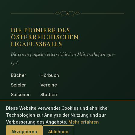
DIE PIONIERE DES
ÖSTERREICHISCHEN
LIGAFUSSBALLS
Die ersten fünfzehn österreichischen Meisterschaften 1911–
1926
Bücher
Hörbuch
Spieler
Vereine
Saisonen
Stadien
Spiele
Fotos
Diese Website verwendet Cookies und ähnliche
Technologien zur Analyse der Nutzung und zur
Verbesserung des Angebots.
Mehr erfahren
© 2026 Die Pioniere des österreichischen Ligafussballs
Akzeptieren
Ablehnen
Impressum
Datenschutz