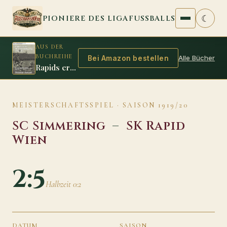
Zum Inhalt springen
☾
PIONIERE DES LIGAFUSSBALLS
AUS DER
BUCHREIHE
Alle Bücher
Bei Amazon bestellen
Rapids erste Titelverteidigung 1912/13
MEISTERSCHAFTSSPIEL · SAISON 1919/20
SC Simmering
–
SK Rapid
Wien
2:5
Halbzeit 0:2
DATUM
SAISON