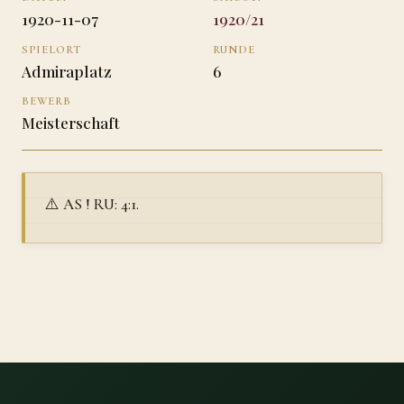
1920-11-07
1920/21
SPIELORT
RUNDE
Admiraplatz
6
BEWERB
Meisterschaft
⚠️ AS ! RU: 4:1.