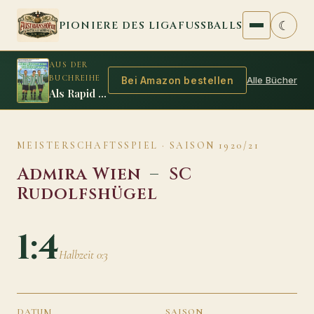
Zum Inhalt springen
☾
PIONIERE DES LIGAFUSSBALLS
AUS DER
BUCHREIHE
Alle Bücher
Bei Amazon bestellen
Als Rapid zum ersten Mal Meister wurde
MEISTERSCHAFTSSPIEL · SAISON 1920/21
Admira Wien
–
SC
Rudolfshügel
1:4
Halbzeit 0:3
DATUM
SAISON