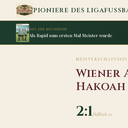
Zum Inhalt springen
PIONIERE DES LIGAFUSSB
AUS DER BUCHREIHE
Als Rapid zum ersten Mal Meister wurde
MEISTERSCHAFTSSPIE
Wiener 
Hakoah
2:1
Halbzeit 1:1