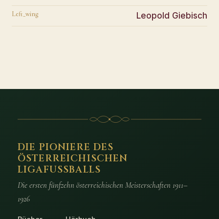
Left_wing
Leopold Giebisch
DIE PIONIERE DES
ÖSTERREICHISCHEN
LIGAFUSSBALLS
Die ersten fünfzehn österreichischen Meisterschaften 1911–
1926