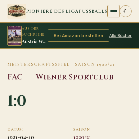
Zum Inhalt springen
☾
PIONIERE DES LIGAFUSSBALLS
AUS DER
BUCHREIHE
Alle Bücher
Bei Amazon bestellen
Austria Wien 1925/26: Das zweite Double der Amateure
MEISTERSCHAFTSSPIEL · SAISON 1920/21
FAC
–
Wiener Sportclub
1:0
DATUM
SAISON
1921-04-10
1920/21