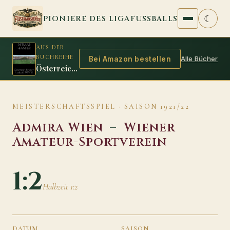
Zum Inhalt springen
☾
PIONIERE DES LIGAFUSSBALLS
AUS DER
BUCHREIHE
Alle Bücher
Bei Amazon bestellen
Österreich Ungarn Fussball 1917/18
MEISTERSCHAFTSSPIEL · SAISON 1921/22
Admira Wien
–
Wiener
Amateur-Sportverein
1:2
Halbzeit 1:2
DATUM
SAISON