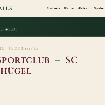
ALLS
Startseite
Bücher
Hörbuch
Spieler
er Auftritt
L · SAISON 1921/22
Sportclub
–
SC
shügel