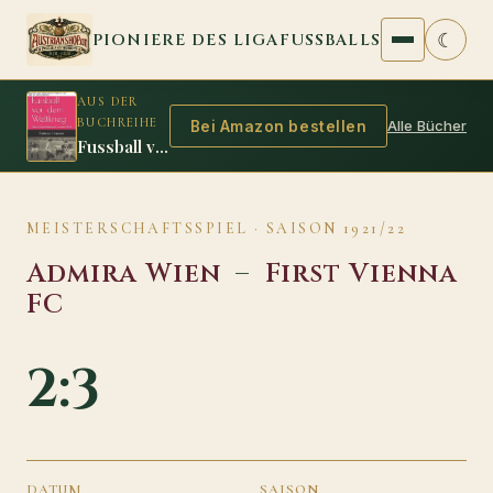
Zum Inhalt springen
☾
PIONIERE DES LIGAFUSSBALLS
AUS DER
BUCHREIHE
Alle Bücher
Bei Amazon bestellen
Fussball vor dem Weltkrieg
MEISTERSCHAFTSSPIEL · SAISON 1921/22
Admira Wien
–
First Vienna
FC
2:3
DATUM
SAISON