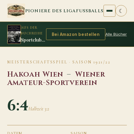
Zum Inhalt springen
☾
PIONIERE DES LIGAFUSSBALLS
AUS DER
BUCHREIHE
Alle Bücher
Bei Amazon bestellen
Sportclubs erster Meistertitel und Sindelars erster Auftritt
MEISTERSCHAFTSSPIEL · SAISON 1921/22
Hakoah Wien
–
Wiener
Amateur-Sportverein
6:4
Halbzeit 3:2
DATUM
SAISON