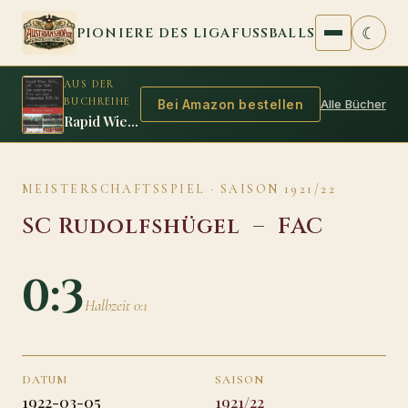
Zum Inhalt springen
☾
PIONIERE DES LIGAFUSSBALLS
AUS DER
BUCHREIHE
Alle Bücher
Bei Amazon bestellen
Rapid Wien, WAC, FAC oder WAF: Der spannende Krimi um den Meistertitel 1915/16
MEISTERSCHAFTSSPIEL · SAISON 1921/22
SC Rudolfshügel
–
FAC
0:3
Halbzeit 0:1
DATUM
SAISON
1922-03-05
1921/22