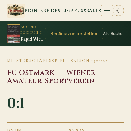
Zum Inhalt springen
☾
PIONIERE DES LIGAFUSSBALLS
AUS DER
BUCHREIHE
Alle Bücher
Bei Amazon bestellen
Rapid Wien, WAC, FAC oder WAF: Der spannende Krimi um den Meistertitel 1915/16
MEISTERSCHAFTSSPIEL · SAISON 1921/22
FC Ostmark
–
Wiener
Amateur-Sportverein
0:1
DATUM
SAISON