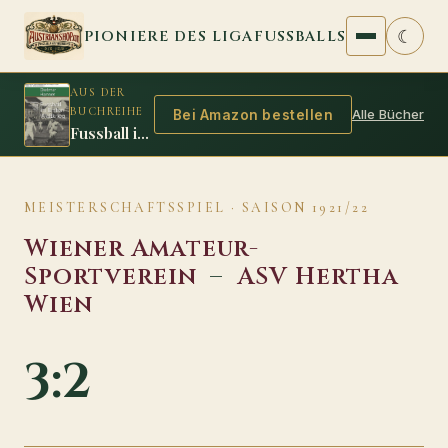
Zum Inhalt springen
☾
PIONIERE DES LIGAFUSSBALLS
AUS DER
BUCHREIHE
Alle Bücher
Bei Amazon bestellen
Fussball im Ersten Weltkrieg
MEISTERSCHAFTSSPIEL · SAISON 1921/22
Wiener Amateur-
Sportverein
–
ASV Hertha
Wien
3:2