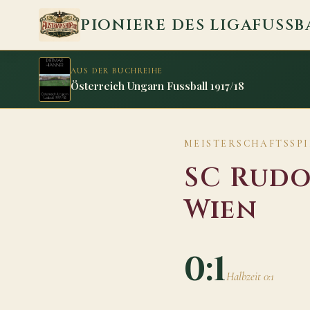
Zum Inhalt springen
PIONIERE DES LIGAFUSSB
AUS DER BUCHREIHE
Österreich Ungarn Fussball 1917/18
MEISTERSCHAFTSSPIE
SC Rudo
Wien
0:1
Halbzeit 0:1