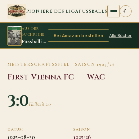
Zum Inhalt springen
☾
PIONIERE DES LIGAFUSSBALLS
AUS DER
BUCHREIHE
Alle Bücher
Bei Amazon bestellen
Fussball im Ersten Weltkrieg
MEISTERSCHAFTSSPIEL · SAISON 1925/26
First Vienna FC
–
WAC
3:0
Halbzeit 2:0
DATUM
SAISON
1925-08-30
1925/26