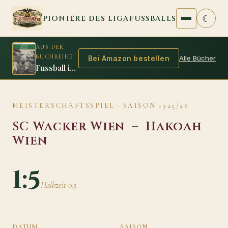
Zum Inhalt springen
☾
PIONIERE DES LIGAFUSSBALLS
AUS DER
BUCHREIHE
Alle Bücher
Bei Amazon bestellen
Fussball im Ersten Weltkrieg
MEISTERSCHAFTSSPIEL · SAISON 1925/26
SC Wacker Wien
–
Hakoah
Wien
1:5
Halbzeit 0:3
DATUM
SAISON