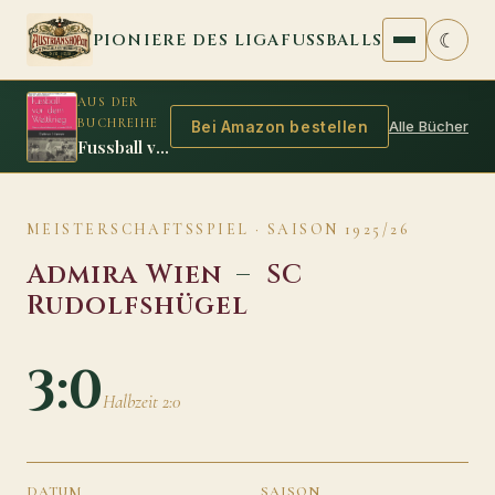
Zum Inhalt springen
☾
PIONIERE DES LIGAFUSSBALLS
AUS DER
BUCHREIHE
Alle Bücher
Bei Amazon bestellen
Fussball vor dem Weltkrieg
MEISTERSCHAFTSSPIEL · SAISON 1925/26
Admira Wien
–
SC
Rudolfshügel
3:0
Halbzeit 2:0
DATUM
SAISON