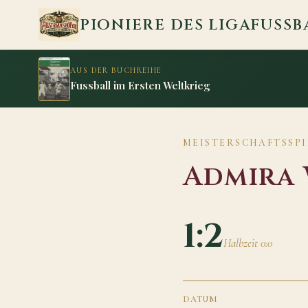
Zum Inhalt springen
PIONIERE DES LIGAFUSSB
AUS DER BUCHREIHE
Fussball im Ersten Weltkrieg
MEISTERSCHAFTSSPIE
Admira 
1:2
Halbzeit 0:0
DATUM