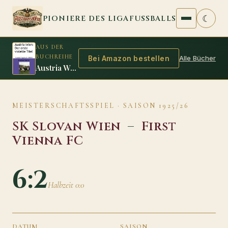
Zum Inhalt springen
☾
PIONIERE DES LIGAFUSSBALLS
AUS DER
BUCHREIHE
Alle Bücher
Bei Amazon bestellen
Austria Wien: Der erste violette Titel
MEISTERSCHAFTSSPIEL · SAISON 1925/26
SK Slovan Wien
–
First
Vienna FC
6:2
Halbzeit 0:0
DATUM
SAISON