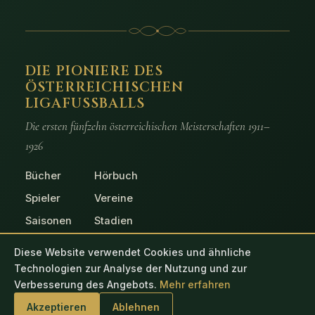
DIE PIONIERE DES
ÖSTERREICHISCHEN
LIGAFUSSBALLS
Die ersten fünfzehn österreichischen Meisterschaften 1911–
1926
Bücher
Hörbuch
Spieler
Vereine
Saisonen
Stadien
Spiele
Fotos
Diese Website verwendet Cookies und ähnliche
Technologien zur Analyse der Nutzung und zur
Verbesserung des Angebots.
Mehr erfahren
© 2026 Die Pioniere des österreichischen Ligafussballs
Akzeptieren
Ablehnen
Impressum
Datenschutz