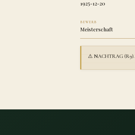
1925-12-20
BEWERB
Meisterschaft
⚠️ NACHTRAG (R9). R