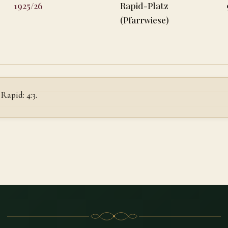
1925/26
Rapid-Platz
(Pfarrwiese)
apid: 4:3.