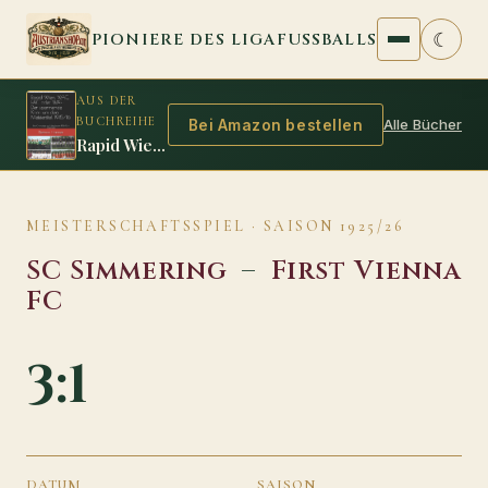
Zum Inhalt springen
☾
PIONIERE DES LIGAFUSSBALLS
AUS DER
BUCHREIHE
Alle Bücher
Bei Amazon bestellen
Rapid Wien, WAC, FAC oder WAF: Der spannende Krimi um den Meistertitel 1915/16
MEISTERSCHAFTSSPIEL · SAISON 1925/26
SC Simmering
–
First Vienna
FC
3:1
DATUM
SAISON