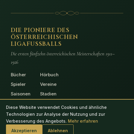
DIE PIONIERE DES
ÖSTERREICHISCHEN
LIGAFUSSBALLS
Die ersten fünfzehn österreichischen Meisterschaften 1911–
1926
Bücher
Hörbuch
Spieler
Vereine
Saisonen
Stadien
Spiele
Fotos
Diese Website verwendet Cookies und ähnliche
Technologien zur Analyse der Nutzung und zur
Verbesserung des Angebots.
Mehr erfahren
© 2026 Die Pioniere des österreichischen Ligafussballs
Akzeptieren
Ablehnen
Impressum
Datenschutz