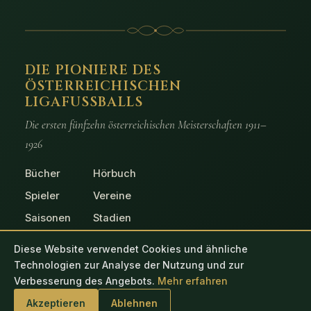
DIE PIONIERE DES
ÖSTERREICHISCHEN
LIGAFUSSBALLS
Die ersten fünfzehn österreichischen Meisterschaften 1911–
1926
Bücher
Hörbuch
Spieler
Vereine
Saisonen
Stadien
Spiele
Fotos
Diese Website verwendet Cookies und ähnliche
Technologien zur Analyse der Nutzung und zur
Verbesserung des Angebots.
Mehr erfahren
© 2026 Die Pioniere des österreichischen Ligafussballs
Akzeptieren
Ablehnen
Impressum
Datenschutz