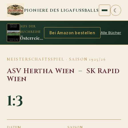
Zum Inhalt springen
☾
PIONIERE DES LIGAFUSSBALLS
AUS DER
BUCHREIHE
Alle Bücher
Bei Amazon bestellen
Österreich Ungarn Fussball 1917/18
MEISTERSCHAFTSSPIEL · SAISON 1925/26
ASV Hertha Wien
–
SK Rapid
Wien
1:3
DATUM
SAISON