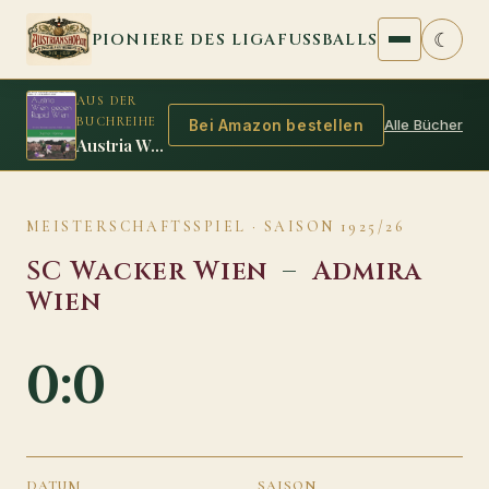
Zum Inhalt springen
☾
PIONIERE DES LIGAFUSSBALLS
AUS DER
BUCHREIHE
Alle Bücher
Bei Amazon bestellen
Austria Wien gegen Rapid Wien
MEISTERSCHAFTSSPIEL · SAISON 1925/26
SC Wacker Wien
–
Admira
Wien
0:0
DATUM
SAISON