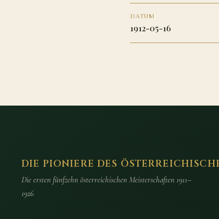
DATUM
1912-05-16
DIE PIONIERE DES ÖSTERREICHISCH
Die ersten fünfzehn österreichischen Meisterschaften 1911–
1926