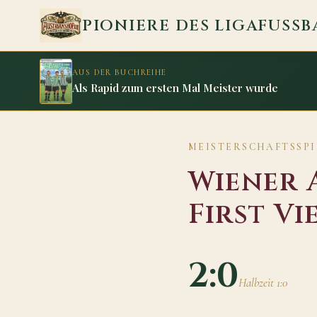
Zum Inhalt springen
PIONIERE DES LIGAFUSSB
AUS DER BUCHREIHE
Als Rapid zum ersten Mal Meister wurde
MEISTERSCHAFTSSPIEL
Wiener 
First V
2:0
Halbzeit 1:0