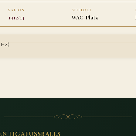
SAISON
SPIELORT
1912/13
WAC-Platz
r HZ)
EN LIGAFUSSBALLS