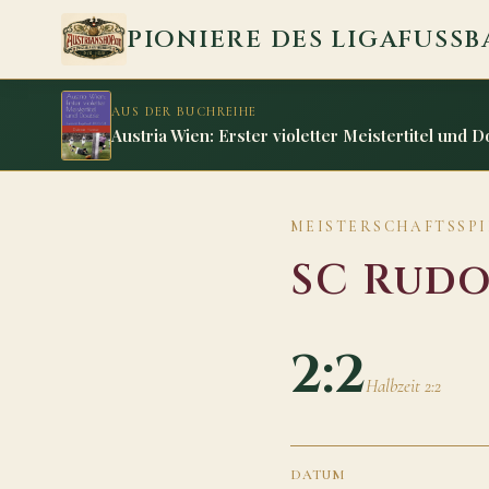
Zum Inhalt springen
PIONIERE DES LIGAFUSSB
AUS DER BUCHREIHE
Austria Wien: Erster violetter Meistertitel und 
MEISTERSCHAFTSSPIEL
SC Rudo
2:2
Halbzeit 2:2
DATUM