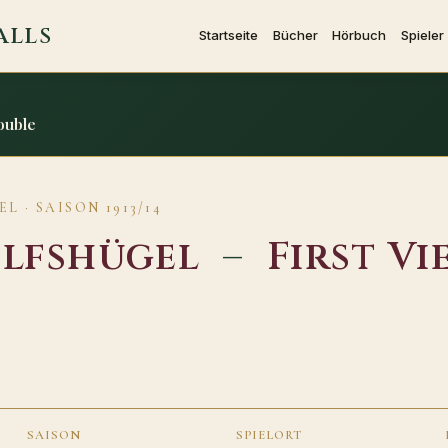
ALLS
Startseite
Bücher
Hörbuch
Spieler
Double
 · SAISON 1913/14
lfshügel
–
First V
SAISON
SPIELORT