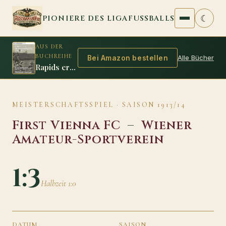
Zum Inhalt springen
☾
PIONIERE DES LIGAFUSSBALLS
AUS DER
BUCHREIHE
Alle Bücher
Bei Amazon bestellen
Rapids erste Titelverteidigung 1912/13
MEISTERSCHAFTSSPIEL · SAISON 1913/14
First Vienna FC
–
Wiener
Amateur-Sportverein
1:3
Halbzeit 1:0
DATUM
SAISON