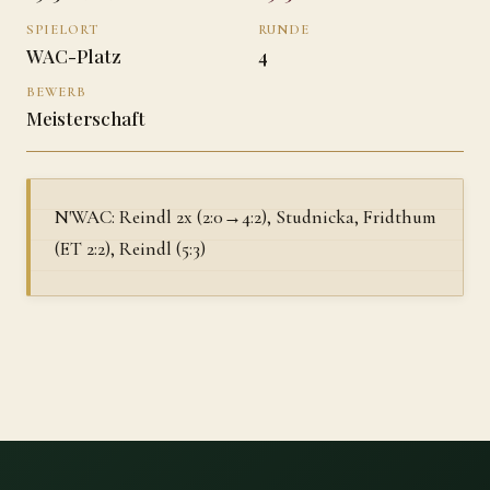
SPIELORT
RUNDE
WAC-Platz
4
BEWERB
Meisterschaft
N'WAC: Reindl 2x (2:0→4:2), Studnicka, Fridthum
(ET 2:2), Reindl (5:3)