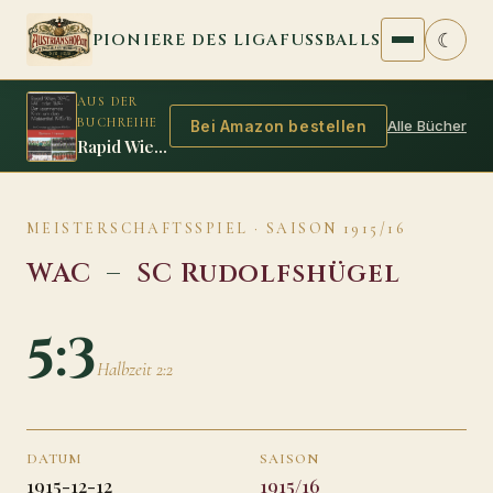
Zum Inhalt springen
☾
PIONIERE DES LIGAFUSSBALLS
AUS DER
BUCHREIHE
Alle Bücher
Bei Amazon bestellen
Rapid Wien, WAC, FAC oder WAF: Der spannende Krimi um den Meistertitel 1915/16
MEISTERSCHAFTSSPIEL · SAISON 1915/16
WAC
–
SC Rudolfshügel
5:3
Halbzeit 2:2
DATUM
SAISON
1915-12-12
1915/16