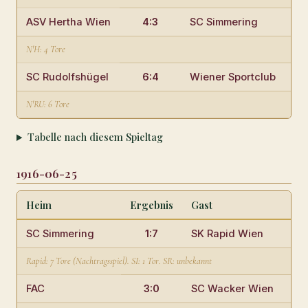
ASV Hertha Wien
4:3
SC Simmering
Si
N'H: 4 Tore
SC Rudolfshügel
6:4
Wiener Sportclub
Ru
N'RU: 6 Tore
Tabelle nach diesem Spieltag
1916-06-25
Heim
Ergebnis
Gast
SC Simmering
1:7
SK Rapid Wien
Rapid: 7 Tore (Nachtragsspiel). SI: 1 Tor. SR: unbekannt
FAC
3:0
SC Wacker Wien