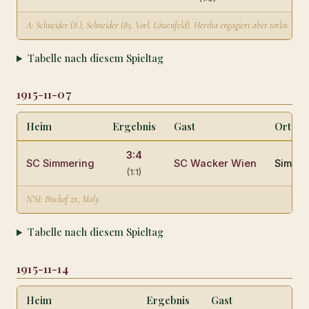
A: Schneider (8.), Schneider (85. Vorl. Löwenfeld). Hertha engagiert aber torlos. SR:
Tabelle nach diesem Spieltag
1915-11-07
Heim
Ergebnis
Gast
Ort
3:4
SC Simmering
SC Wacker Wien
Simmer
(1:1)
N'SI: Bischof 2x, Maly
Tabelle nach diesem Spieltag
1915-11-14
Heim
Ergebnis
Gast