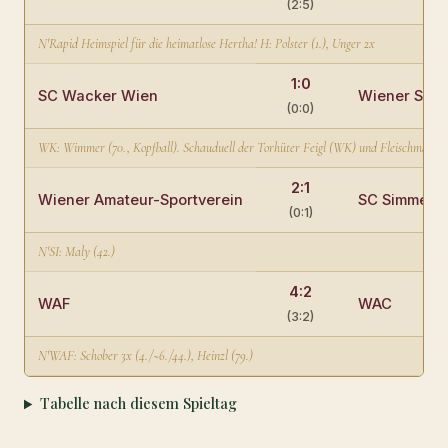
(2:5)
N'Rapid Heimspiel für die heimatlose Hertha! H: Polster (1.), Unger 2x
1:0
SC Wacker Wien
Wiener Spor
(0:0)
WK: Wimmer (70., Kopfball). Schauduell der Torhüter Feigl (WK) und Fleischmann 
2:1
Wiener Amateur-Sportverein
SC Simmeri
(0:1)
N'SI: Maly (42.)
4:2
WAF
WAC
(3:2)
N'WAF: Schober 3x (4./~6./44.), Heinzl (79.)
Tabelle nach diesem Spieltag