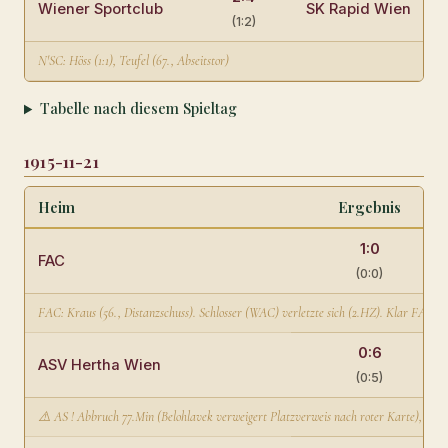
Wiener Sportclub
SK Rapid Wien
(1:2)
N'SC: Höss (1:1), Teufel (67., Abseitstor)
Tabelle nach diesem Spieltag
1915-11-21
Heim
Ergebnis
1:0
FAC
(0:0)
FAC: Kraus (56., Distanzschuss). Schlosser (WAC) verletzte sich (2.HZ). Klar FAC n
0:6
ASV Hertha Wien
(0:5)
⚠️ AS ! Abbruch 77.Min (Belohlavek verweigert Platzverweis nach roter Karte), Ergebn