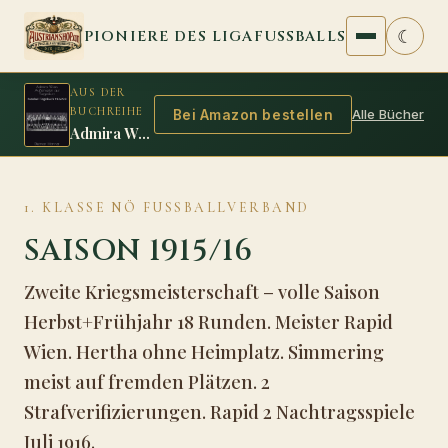
Zum Inhalt springen
☾
PIONIERE DES LIGAFUSSBALLS
AUS DER
BUCHREIHE
Alle Bücher
Bei Amazon bestellen
Admira Wien: Außenseiter auf Siegeskurs
1. KLASSE NÖ FUSSBALLVERBAND
SAISON 1915/16
Zweite Kriegsmeisterschaft – volle Saison
Herbst+Frühjahr 18 Runden. Meister Rapid
Wien. Hertha ohne Heimplatz. Simmering
meist auf fremden Plätzen. 2
Strafverifizierungen. Rapid 2 Nachtragsspiele
Juli 1916.