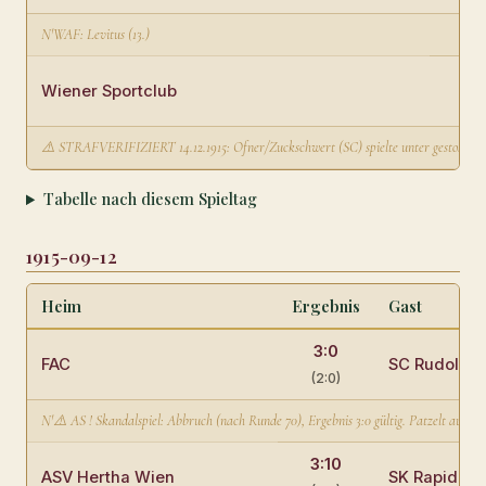
N'WAF: Levitus (13.)
Wiener Sportclub
⚠️ STRAFVERIFIZIERT 14.12.1915: Ofner/Zuckschwert (SC) spielte unter gestohlener I
Tabelle nach diesem Spieltag
1915-09-12
Heim
Ergebnis
Gast
3:0
FAC
SC Rudolfsh
(2:0)
N'⚠️ AS ! Skandalspiel: Abbruch (nach Runde 70), Ergebnis 3:0 gültig. Patzelt ausges
3:10
ASV Hertha Wien
SK Rapid Wi