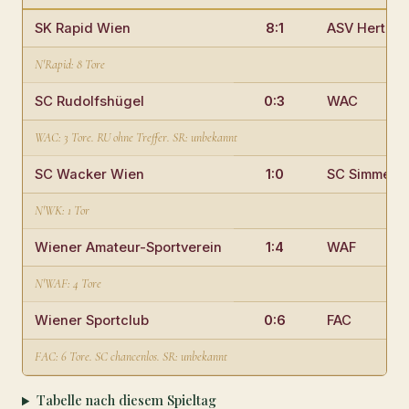
SK Rapid Wien
8:1
ASV Hertha 
N'Rapid: 8 Tore
SC Rudolfshügel
0:3
WAC
WAC: 3 Tore. RU ohne Treffer. SR: unbekannt
SC Wacker Wien
1:0
SC Simmeri
N'WK: 1 Tor
Wiener Amateur-Sportverein
1:4
WAF
N'WAF: 4 Tore
Wiener Sportclub
0:6
FAC
FAC: 6 Tore. SC chancenlos. SR: unbekannt
Tabelle nach diesem Spieltag