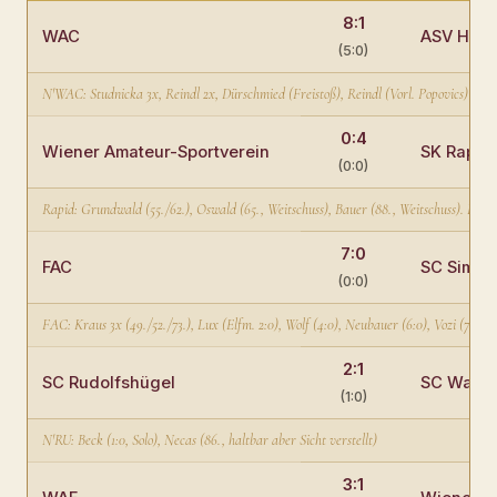
8:1
WAC
ASV Hert
(5:0)
N'WAC: Studnicka 3x, Reindl 2x, Dürschmied (Freistoß), Reindl (Vorl. Popovics)
0:4
Wiener Amateur-Sportverein
SK Rapid
(0:0)
Rapid: Grundwald (55./62.), Oswald (65., Weitschuss), Bauer (88., Weitschuss). Löwen
7:0
FAC
SC Simme
(0:0)
FAC: Kraus 3x (49./52./73.), Lux (Elfm. 2:0), Wolf (4:0), Neubauer (6:0), Vozi (7:0
2:1
SC Rudolfshügel
SC Wacke
(1:0)
N'RU: Beck (1:0, Solo), Necas (86., haltbar aber Sicht verstellt)
3:1