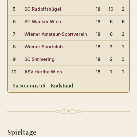
5
SC Rudolfshügel
18
10
2
6
6
SC Wacker Wien
18
6
6
6
7
Wiener Amateur-Sportverein
18
6
2
1
8
Wiener Sportclub
18
3
1
1
9
SC Simmering
18
2
0
1
10
ASV Hertha Wien
18
1
1
1
Saison 1915/16 – Endstand
Spieltage