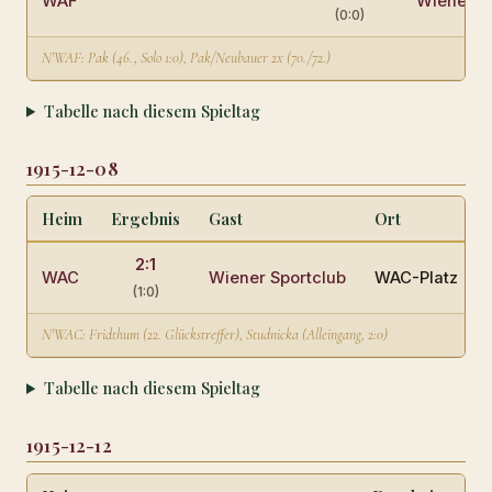
WAF
Wiener S
(0:0)
N'WAF: Pak (46., Solo 1:0), Pak/Neubauer 2x (70./72.)
Tabelle nach diesem Spieltag
1915-12-08
Heim
Ergebnis
Gast
Ort
2:1
WAC
Wiener Sportclub
WAC-Platz
(1:0)
N'WAC: Fridthum (22. Glückstreffer), Studnicka (Alleingang, 2:0)
Tabelle nach diesem Spieltag
1915-12-12