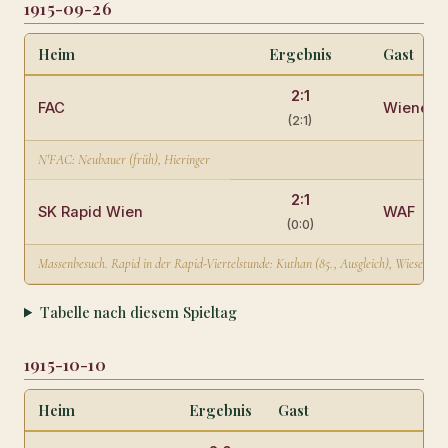
1915-09-26
Heim
Ergebnis
Gast
2:1
FAC
Wiener S
(2:1)
N'FAC: Neubauer (früh), Hieringer
2:1
SK Rapid Wien
WAF
(0:0)
Massenbesuch. Rapid in der Rapid-Viertelstunde: Kuthan (85., Ausgleich), Wieser (8
Tabelle nach diesem Spieltag
1915-10-10
Heim
Ergebnis
Gast