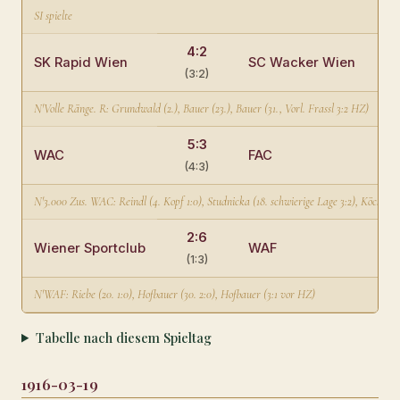
SI spielte
4:2
SK Rapid Wien
SC Wacker Wien
(3:2)
N'Volle Ränge. R: Grundwald (2.), Bauer (23.), Bauer (31., Vorl. Frassl 3:2 HZ)
5:3
WAC
FAC
(4:3)
N'3.000 Zus. WAC: Reindl (4. Kopf 1:0), Studnicka (18. schwierige Lage 3:2), Köck (34.
2:6
Wiener Sportclub
WAF
(1:3)
N'WAF: Riebe (20. 1:0), Hofbauer (30. 2:0), Hofbauer (3:1 vor HZ)
Tabelle nach diesem Spieltag
1916-03-19