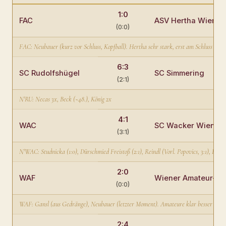
1:0
FAC
ASV Hertha Wien
(0:0)
FAC: Neubauer (kurz vor Schluss, Kopfball). Hertha sehr stark, erst am Schluss gebr
6:3
SC Rudolfshügel
SC Simmering
(2:1)
N'RU: Necas 3x, Beck (~48.), König 2x
4:1
WAC
SC Wacker Wien
(3:1)
N'WAC: Studnicka (1:0), Dürschmied Freistoß (2:1), Reindl (Vorl. Popovics, 3:1), Dürs
2:0
WAF
Wiener Amateur-Spo
(0:0)
WAF: Gansl (aus Gedränge), Neubauer (letzter Moment). Amateure klar besser abe
2:4