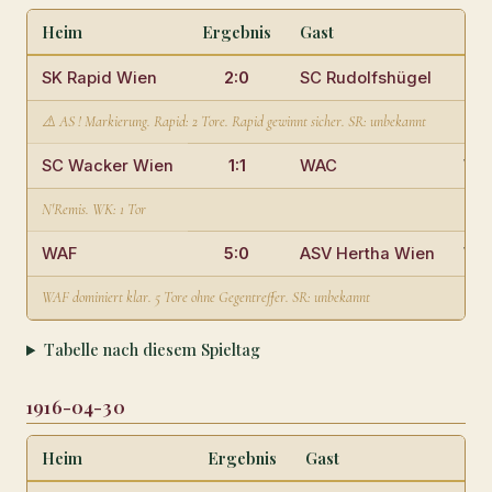
Heim
Ergebnis
Gast
Ort
SK Rapid Wien
2:0
SC Rudolfshügel
Rap
⚠️ AS ! Markierung. Rapid: 2 Tore. Rapid gewinnt sicher. SR: unbekannt
SC Wacker Wien
1:1
WAC
Wac
N'Remis. WK: 1 Tor
WAF
5:0
ASV Hertha Wien
WAF
WAF dominiert klar. 5 Tore ohne Gegentreffer. SR: unbekannt
Tabelle nach diesem Spieltag
1916-04-30
Heim
Ergebnis
Gast
Ort