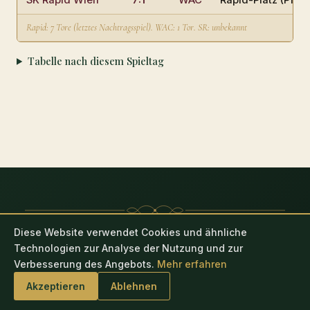
SK Rapid Wien
7:1
WAC
Rapid-Platz (Pfar
Rapid: 7 Tore (letztes Nachtragsspiel). WAC: 1 Tor. SR: unbekannt
Tabelle nach diesem Spieltag
Diese Website verwendet Cookies und ähnliche
DIE PIONIERE DES
Technologien zur Analyse der Nutzung und zur
ÖSTERREICHISCHEN
Verbesserung des Angebots.
Mehr erfahren
LIGAFUSSBALLS
Akzeptieren
Ablehnen
Die ersten fünfzehn österreichischen Meisterschaften 1911–