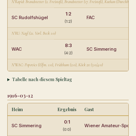
N'Rapid: Brandstetter (2. Freistoß), Brandstetter (17. Freistoß), Kuthan (Durchbruc
1:2
SC Rudolfshügel
FAC
(1:2)
N'RU: Nagl (21. Vorl. Beck 1:0)
8:3
WAC
SC Simmering
(4:2)
N'WAC: Popovics (Elfm. 1:0), Fridthum (2:0), Köck 2x (3:0/4:0)
Tabelle nach diesem Spieltag
1916-03-12
Heim
Ergebnis
Gast
0:1
SC Simmering
Wiener Amateur-Sportv
(0:0)