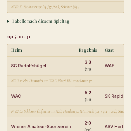
N'WAF: Neubauer 3x (13./37./82.), Schober (85.)
Tabelle nach diesem Spieltag
1915-10-31
Heim
Ergebnis
Gast
3:3
SC Rudolfshügel
WAF
(1:1)
N'RU spielte Heimspiel am WAF-Platz! RU: unbekannt 3x
5:2
WAC
SK Rapid Wi
(1:1)
N'WAC: Schlosser (Elfmeter 1:1 HZ), Heinlein 3x (Hattrick! 3:2→4:2→4:2), Studnicka 
2:0
Wiener Amateur-Sportverein
ASV Hertha 
(1:0)