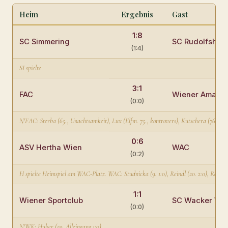
Heim
Ergebnis
Gast
1:8
SC Simmering
SC Rudolfshüg
(1:4)
SI spielte
3:1
FAC
Wiener Amateu
(0:0)
N'FAC: Sterba (65., Unachtsamkeit), Lux (Elfm. 75., kontrovers), Kutschera (76.)
0:6
ASV Hertha Wien
WAC
(0:2)
H spielte Heimspiel am WAC-Platz. WAC: Studnicka (9. 1:0), Reindl (20. 2:0), Reindl (6
1:1
Wiener Sportclub
SC Wacker Wi
(0:0)
N'WK: Huber (59. Alleingang 1:0)