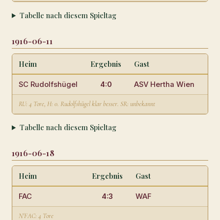
Tabelle nach diesem Spieltag
1916-06-11
Heim
Ergebnis
Gast
Ort
SC Rudolfshügel
4:0
ASV Hertha Wien
Rud
RU: 4 Tore, H: 0. Rudolfshügel klar besser. SR: unbekannt
Tabelle nach diesem Spieltag
1916-06-18
Heim
Ergebnis
Gast
Or
FAC
4:3
WAF
FA
N'FAC: 4 Tore