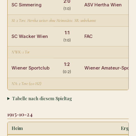
2:0
SC Simmering
ASV Hertha Wien
(1:0)
SI: 2 Tore. Hertha weiter ohne Heimstätte. SR: unbekannt
1:1
SC Wacker Wien
FAC
(1:0)
N'WK: 1 Tor
1:2
Wiener Sportclub
Wiener Amateur-Sportv
(0:2)
N'A: 2 Tore (2:0 HZ)
Tabelle nach diesem Spieltag
1915-10-24
Heim
Ergebn