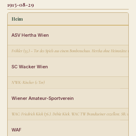
1915-08-29
Heim
E
ASV Hertha Wien
Fröhler (35.) – Tor des Spiels aus einem Bombenschuss. Hertha ohne Heimstätte (vom 
SC Wacker Wien
N'WK: Röscher (1 Tor)
Wiener Amateur-Sportverein
WAC: Friedrich Köck (76.). Debüt Köck. WAC TW Brandweiner exzellent. SR: unbe
WAF