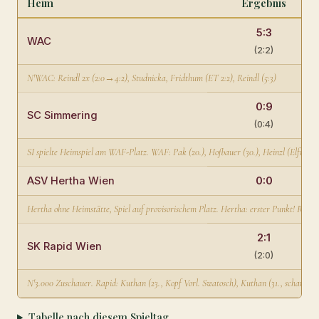
Heim
Ergebnis
5:3
WAC
(2:2)
N'WAC: Reindl 2x (2:0→4:2), Studnicka, Fridthum (ET 2:2), Reindl (5:3)
0:9
SC Simmering
(0:4)
SI spielte Heimspiel am WAF-Platz. WAF: Pak (20.), Hofbauer (30.), Heinzl (Elfm. 3:0
ASV Hertha Wien
0:0
Hertha ohne Heimstätte, Spiel auf provisorischem Platz. Hertha: erster Punkt! Riedl 
2:1
SK Rapid Wien
(2:0)
N'3.000 Zuschauer. Rapid: Kuthan (23., Kopf Vorl. Swatosch), Kuthan (31., scharfer 
Tabelle nach diesem Spieltag