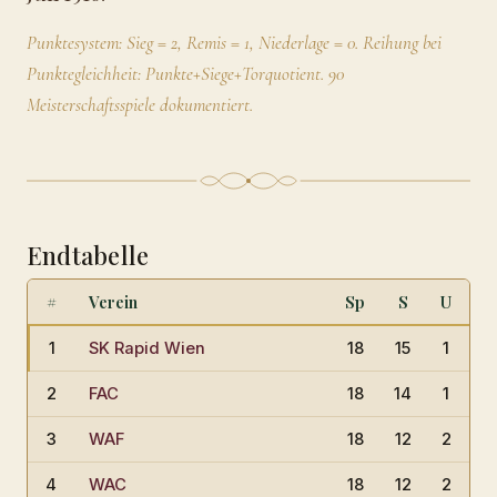
Punktesystem: Sieg = 2, Remis = 1, Niederlage = 0. Reihung bei
Punktegleichheit: Punkte+Siege+Torquotient. 90
Meisterschaftsspiele dokumentiert.
Endtabelle
#
Verein
Sp
S
U
N
1
SK Rapid Wien
18
15
1
2
2
FAC
18
14
1
3
3
WAF
18
12
2
4
4
WAC
18
12
2
4