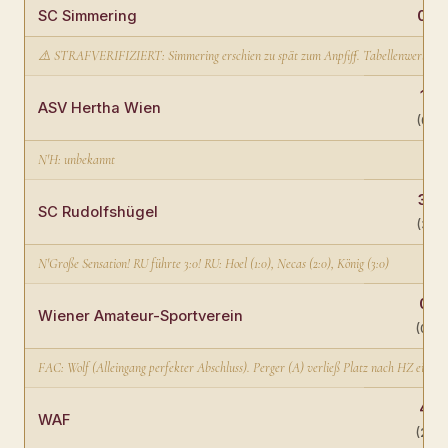
SC Simmering
0:6
⚠️ STRAFVERIFIZIERT: Simmering erschien zu spät zum Anpfiff. Tabellenwertung 6:0 
1:2
ASV Hertha Wien
(0:1)
N'H: unbekannt
3:3
SC Rudolfshügel
(3:1)
N'Große Sensation! RU führte 3:0! RU: Hoel (1:0), Necas (2:0), König (3:0)
0:1
Wiener Amateur-Sportverein
(0:0)
FAC: Wolf (Alleingang perfekter Abschluss). Perger (A) verließ Platz nach HZ eigen
4:1
WAF
(2:0)