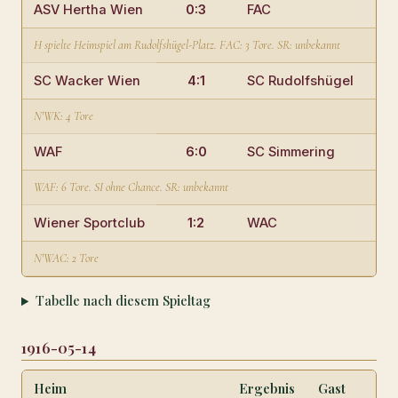
ASV Hertha Wien
0:3
FAC
Rud
H spielte Heimspiel am Rudolfshügel-Platz. FAC: 3 Tore. SR: unbekannt
SC Wacker Wien
4:1
SC Rudolfshügel
Wac
N'WK: 4 Tore
WAF
6:0
SC Simmering
WA
WAF: 6 Tore. SI ohne Chance. SR: unbekannt
Wiener Sportclub
1:2
WAC
Spo
N'WAC: 2 Tore
Tabelle nach diesem Spieltag
1916-05-14
Heim
Ergebnis
Gast