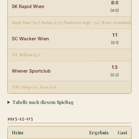
8:0
SK Rapid Wien
(4:0)
Rapid: Bauer (30.), Kuthan 3x (33./Bombensch.+Kopf, ~55.), Wieser, Grundwald, Oswald
1:1
SC Wacker Wien
(0:1)
N'A: Wolfram (34.)
1:3
Wiener Sportclub
(0:2)
N'RU: König (1:0), Necas (2:0)
Tabelle nach diesem Spieltag
1915-12-05
Heim
Ergebnis
Gast