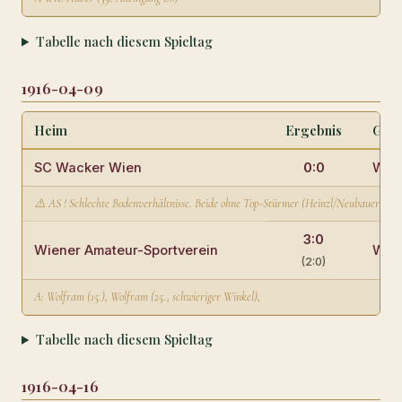
Tabelle nach diesem Spieltag
1916-04-09
Heim
Ergebnis
Gast
SC Wacker Wien
0:0
WAF
⚠️ AS ! Schlechte Bodenverhältnisse. Beide ohne Top-Stürmer (Heinzl/Neubauer feh
3:0
Wiener Amateur-Sportverein
Wien
(2:0)
A: Wolfram (15.), Wolfram (25., schwieriger Winkel),
Tabelle nach diesem Spieltag
1916-04-16