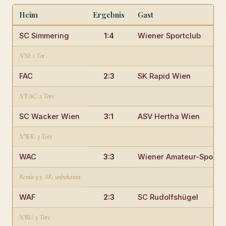
Heim
Ergebnis
Gast
SC Simmering
1:4
Wiener Sportclub
N'SI: 1 Tor
FAC
2:3
SK Rapid Wien
N'FAC: 2 Tore
SC Wacker Wien
3:1
ASV Hertha Wien
N'WK: 3 Tore
WAC
3:3
Wiener Amateur-Sportve
Remis 3:3. SR: unbekannt
WAF
2:3
SC Rudolfshügel
N'RU: 3 Tore