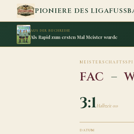
Zum Inhalt springen
PIONIERE DES LIGAFUSSB
AUS DER BUCHREIHE
Als Rapid zum ersten Mal Meister wurde
MEISTERSCHAFTSSPIEL
FAC
–
W
3:1
Halbzeit 0:0
DATUM