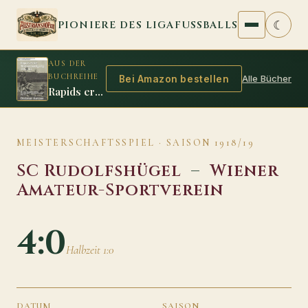
Zum Inhalt springen
☾
PIONIERE DES LIGAFUSSBALLS
AUS DER
BUCHREIHE
Alle Bücher
Bei Amazon bestellen
Rapids erste Titelverteidigung 1912/13
MEISTERSCHAFTSSPIEL · SAISON 1918/19
SC Rudolfshügel
–
Wiener
Amateur-Sportverein
4:0
Halbzeit 1:0
DATUM
SAISON