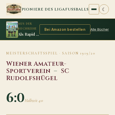
Zum Inhalt springen
☾
PIONIERE DES LIGAFUSSBALLS
AUS DER
BUCHREIHE
Alle Bücher
Bei Amazon bestellen
Als Rapid zum ersten Mal Meister wurde
MEISTERSCHAFTSSPIEL · SAISON 1919/20
Wiener Amateur-
Sportverein
–
SC
Rudolfshügel
6:0
Halbzeit 4:0