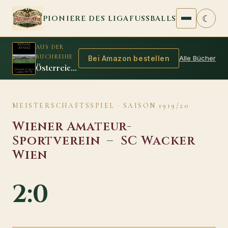
Zum Inhalt springen
☾
PIONIERE DES LIGAFUSSBALLS
AUS DER
BUCHREIHE
Alle Bücher
Bei Amazon bestellen
Österreich Ungarn Fussball 1917/18
MEISTERSCHAFTSSPIEL · SAISON 1919/20
Wiener Amateur-
Sportverein
–
SC Wacker
Wien
2:0