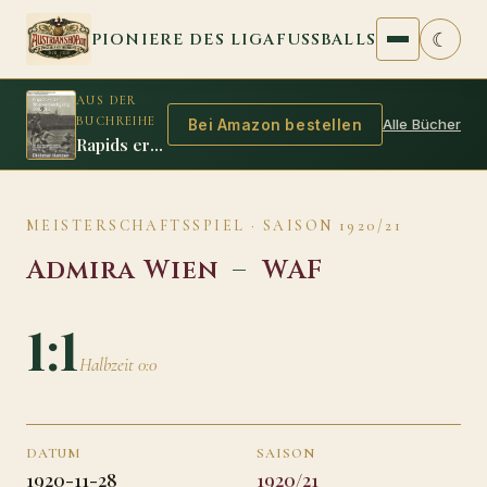
Zum Inhalt springen
☾
PIONIERE DES LIGAFUSSBALLS
AUS DER
BUCHREIHE
Alle Bücher
Bei Amazon bestellen
Rapids erste Titelverteidigung 1912/13
MEISTERSCHAFTSSPIEL · SAISON 1920/21
Admira Wien
–
WAF
1:1
Halbzeit 0:0
DATUM
SAISON
1920-11-28
1920/21