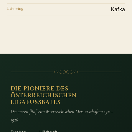
Left_wing
Kafka
DIE PIONIERE DES
ÖSTERREICHISCHEN
LIGAFUSSBALLS
Die ersten fünfzehn österreichischen Meisterschaften 1911–
1926