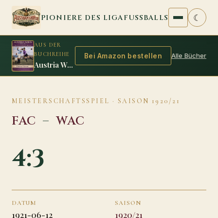
Zum Inhalt springen
☾
PIONIERE DES LIGAFUSSBALLS
AUS DER
BUCHREIHE
Alle Bücher
Bei Amazon bestellen
Austria Wien 1925/26: Das zweite Double der Amateure
MEISTERSCHAFTSSPIEL · SAISON 1920/21
FAC
–
WAC
4:3
DATUM
SAISON
1921-06-12
1920/21