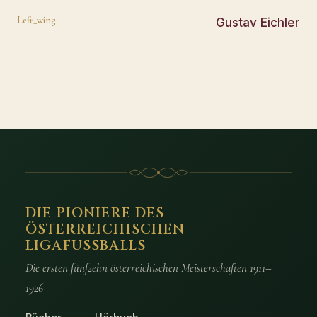
Left_wing
Gustav Eichler
DIE PIONIERE DES
ÖSTERREICHISCHEN
LIGAFUSSBALLS
Die ersten fünfzehn österreichischen Meisterschaften 1911–
1926