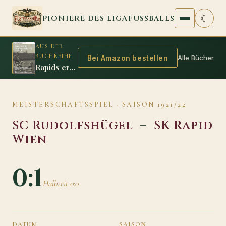
Zum Inhalt springen
☾
PIONIERE DES LIGAFUSSBALLS
AUS DER
BUCHREIHE
Alle Bücher
Bei Amazon bestellen
Rapids erste Titelverteidigung 1912/13
MEISTERSCHAFTSSPIEL · SAISON 1921/22
SC Rudolfshügel
–
SK Rapid
Wien
0:1
Halbzeit 0:0
DATUM
SAISON