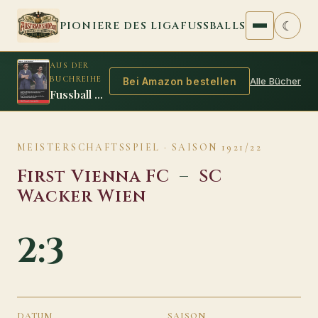
Zum Inhalt springen
☾
PIONIERE DES LIGAFUSSBALLS
AUS DER
BUCHREIHE
Alle Bücher
Bei Amazon bestellen
Fussball Legenden 1916/17
MEISTERSCHAFTSSPIEL · SAISON 1921/22
First Vienna FC
–
SC
Wacker Wien
2:3
DATUM
SAISON