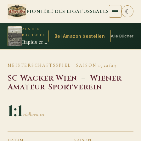
Zum Inhalt springen
☾
PIONIERE DES LIGAFUSSBALLS
AUS DER
BUCHREIHE
Alle Bücher
Bei Amazon bestellen
Rapids erste Titelverteidigung 1912/13
MEISTERSCHAFTSSPIEL · SAISON 1922/23
SC Wacker Wien
–
Wiener
Amateur-Sportverein
1:1
Halbzeit 0:0
DATUM
SAISON