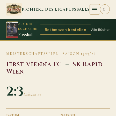
Zum Inhalt springen
☾
PIONIERE DES LIGAFUSSBALLS
AUS DER
BUCHREIHE
Alle Bücher
Bei Amazon bestellen
Fussball Legenden 1916/17
MEISTERSCHAFTSSPIEL · SAISON 1925/26
First Vienna FC
–
SK Rapid
Wien
2:3
Halbzeit 1:1
DATUM
SAISON