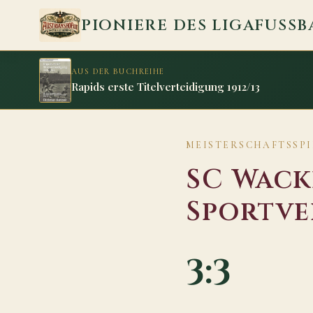
Zum Inhalt springen
PIONIERE DES LIGAFUSSB
AUS DER BUCHREIHE
Rapids erste Titelverteidigung 1912/13
MEISTERSCHAFTSSPIE
SC Wack
Sportve
3:3