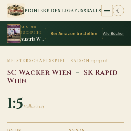
Zum Inhalt springen
☾
PIONIERE DES LIGAFUSSBALLS
AUS DER
BUCHREIHE
Alle Bücher
Bei Amazon bestellen
Austria Wien 1925/26: Das zweite Double der Amateure
MEISTERSCHAFTSSPIEL · SAISON 1915/16
SC Wacker Wien
–
SK Rapid
Wien
1:5
Halbzeit 0:3
DATUM
SAISON