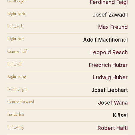
Goalkeeper
Ferdinand Feigl
Right_back
Josef Zawadil
Left_back
Max Freund
Right_half
Adolf Machhörndl
Centre_half
Leopold Resch
Left_half
Friedrich Huber
Right_wing
Ludwig Huber
Inside_right
Josef Liebhart
Centre_forward
Josef Wana
Inside_left
Kläsel
Left_wing
Robert Haftl