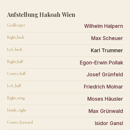
Aufstellung Hakoah Wien
Goalkeeper
Wilhelm Halpern
Right_back
Max Scheuer
Left_back
Karl Trummer
Right_half
Egon-Erwin Pollak
Centre_half
Josef Grünfeld
Left_half
Friedrich Molnar
Right_wing
Moses Häusler
Inside_right
Max Grünwald
Centre_forward
Isidor Gansl