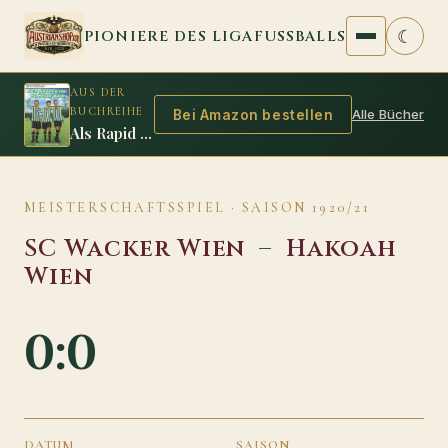
Zum Inhalt springen
☾
PIONIERE DES LIGAFUSSBALLS
AUS DER
BUCHREIHE
Alle Bücher
Bei Amazon bestellen
Als Rapid zum ersten Mal Meister wurde
MEISTERSCHAFTSSPIEL · SAISON 1920/21
SC Wacker Wien
–
Hakoah
Wien
0:0
DATUM
SAISON