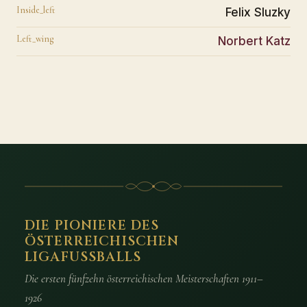
Inside_left
Felix Sluzky
Left_wing
Norbert Katz
DIE PIONIERE DES
ÖSTERREICHISCHEN
LIGAFUSSBALLS
Die ersten fünfzehn österreichischen Meisterschaften 1911–
1926